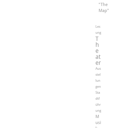
"The
Map"
Les
ung
T
h
e
at
er
Aus
stel
lun
gen
Sta
dtf
ühr
ung
M
usi