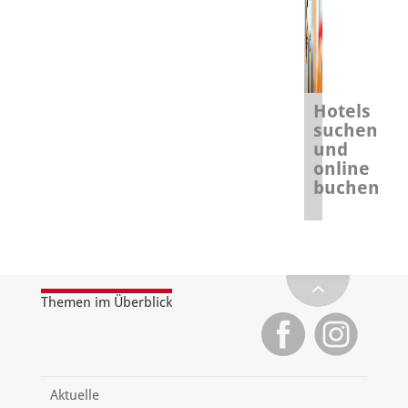
Hotels
suchen
und
online
buchen
Themen im Überblick
Aktuelle