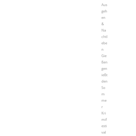
Aus
geh
en
&
Na
chtl
ebe
n
Gie
ßen
gen
ießt
den
So
m
me
r
Kri
mif
esti
val