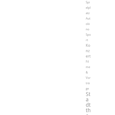
Spi
elpl
atz
Aut
oki
no
Spo
rt
Ko
nz
ert
Fil
me
&
Vor
trä
ge
St
a
dt
th