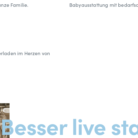
nze Familie.
Babyausstattung mit bedarfso
erladen im Herzen von
Besser live st