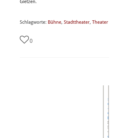
Gietzen.
Schlagworte:
Bühne
,
Stadttheater
,
Theater
0
undefined
Stadttheater
Gießen
-
Großes
Haus
Südanlage 1
35390 Gießen
+49 (0) 641 - 79 5
dialog@stadtthea