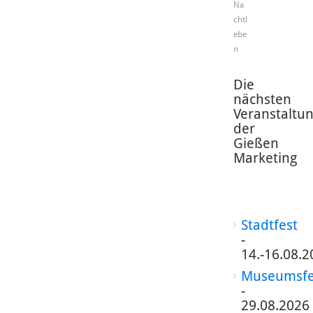
Na
chtl
ebe
n
Die
nächsten
Veranstaltu
der
Gießen
Marketing
Stadtfest
-
14.-16.08.2
Museumsfe
-
29.08.2026