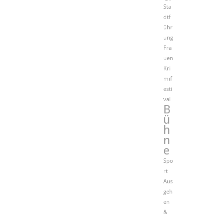
Sta
dtf
ühr
ung
Fra
uen
Kri
mif
esti
val
B
ü
h
n
e
Spo
rt
Aus
geh
en
&