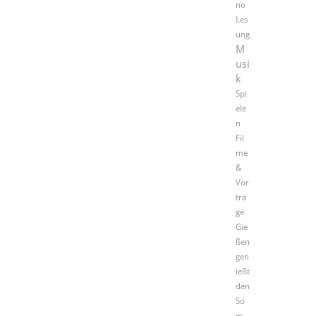
no
Les
ung
M
usi
k
Spi
ele
n
Fil
me
&
Vor
trä
ge
Gie
ßen
gen
ießt
den
So
m