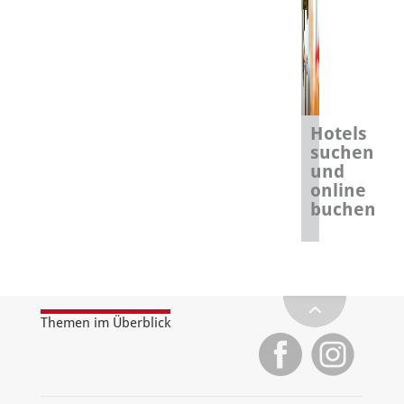
Hotels
suchen
und
online
buchen
Themen im Überblick