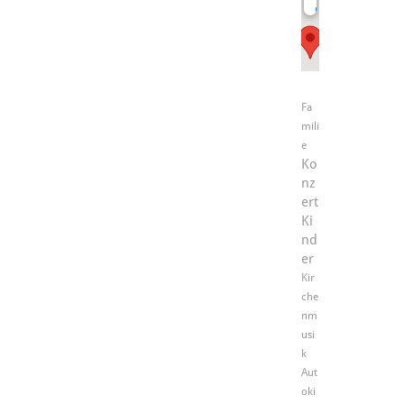
giessen.de
Fa
mili
e
Ko
nz
ert
Ki
nd
er
Kir
che
nm
usi
k
Aut
oki