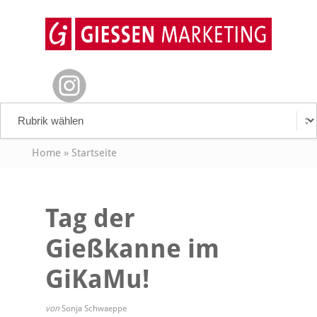
Home
»
Startseite
Tag der
Gießkanne im
GiKaMu!
von
Sonja Schwaeppe