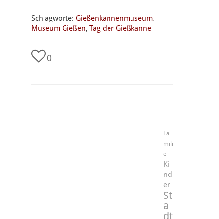
Schlagworte:
Gießenkannenmuseum
,
Museum Gießen
,
Tag der Gießkanne
0
Fa
mili
e
Ki
nd
er
St
a
dt