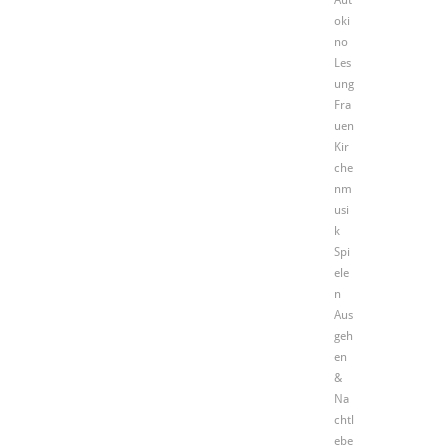
Aut
oki
no
Les
ung
Fra
uen
Kir
che
nm
usi
k
Spi
ele
n
Aus
geh
en
&
Na
chtl
ebe