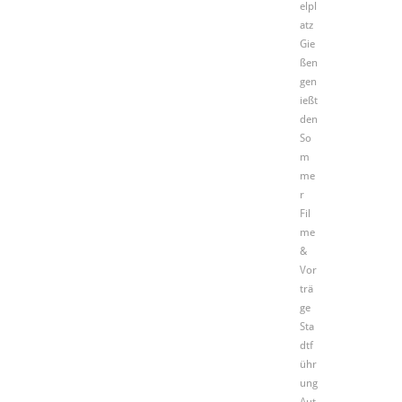
elpl
atz
Gie
ßen
gen
ießt
den
So
m
me
r
Fil
me
&
Vor
trä
ge
Sta
dtf
ühr
ung