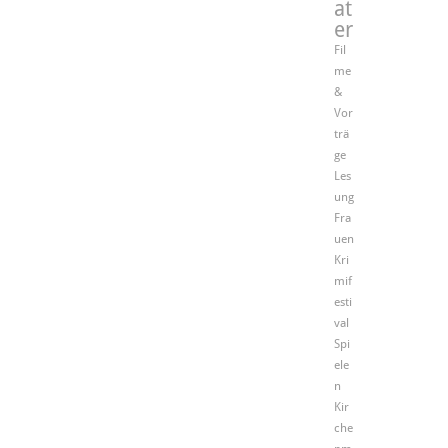
at
er
Fil
me
&
Vor
trä
ge
Les
ung
Fra
uen
Kri
mif
esti
val
Spi
ele
n
Kir
che