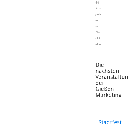
er
Aus
geh
en
&
Na
chtl
ebe
n
Die
nächsten
Veranstaltu
der
Gießen
Marketing
Stadtfest