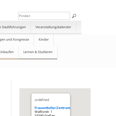
e Stadtführungen
Veranstaltungskalender
gen und Kongresse
Kinder
Einkaufen
Lernen & Studieren
undefined
FrauenKulturZentrum
Walltorstr. 1
35390 Gießen