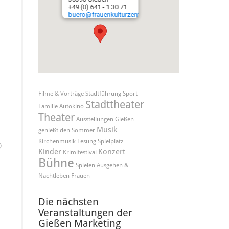
+49 (0) 641 - 1 30 71
buero@frauenkulturzentrum.de
Filme & Vorträge
Stadtführung
Sport
Stadttheater
Familie
Autokino
Theater
Ausstellungen
Gießen
Musik
genießt den Sommer
Kirchenmusik
Lesung
Spielplatz
©
Kinder
Konzert
Krimifestival
Bühne
Spielen
Ausgehen &
Nachtleben
Frauen
Die nächsten
Veranstaltungen der
Gießen Marketing