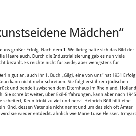
 kunstseidene Mädchen“
uns großer Erfolg. Nach dem 1. Weltkrieg hatte sich das Bild der
ie Haare auch. Durch die Industrialisierung gab es nun viele
cht bezahlt. Es reichte nicht für Seide, aber wenigstens für
rlin gut an, auch ihr 1. Buch „Gilgi, eine von uns“ hat 1931 Erfolg
Keun kann nicht mehr schreiben. Sie folgt erst ihrem jüdischen
zurück und pendelt zwischen dem Elternhaus im Rheinland, Hollan
th. Sie schreibt weiter, über Exil-Erfahrungen, kann aber nach 194
scheitert, Keun trinkt zu viel und nervt. Heinrich Böll hilft eine
ein Kind, dessen Vater sie nicht nennt und um das sich oft Ämter
ird sie wieder entdeckt, ähnlich wie Marie Luise Fleisser. Irmgar