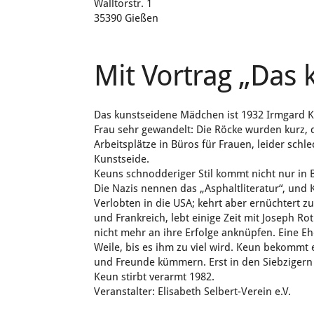
Walltorstr. 1
35390 Gießen
Mit Vortrag „Das
Das kunstseidene Mädchen ist 1932 Irmgard Ke
Frau sehr gewandelt: Die Röcke wurden kurz, d
Arbeitsplätze in Büros für Frauen, leider schle
Kunstseide.
Keuns schnodderiger Stil kommt nicht nur in Be
Die Nazis nennen das „Asphaltliteratur“, und 
Verlobten in die USA; kehrt aber ernüchtert 
und Frankreich, lebt einige Zeit mit Joseph Ro
nicht mehr an ihre Erfolge anknüpfen. Eine Ehe 
Weile, bis es ihm zu viel wird. Keun bekommt 
und Freunde kümmern. Erst in den Siebzigern w
Keun stirbt verarmt 1982.
Veranstalter: Elisabeth Selbert-Verein e.V.