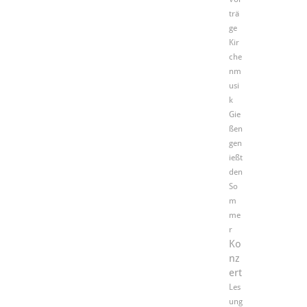
trä
ge
Kir
che
nm
usi
k
Gie
ßen
gen
ießt
den
So
m
me
r
Ko
nz
ert
Les
ung