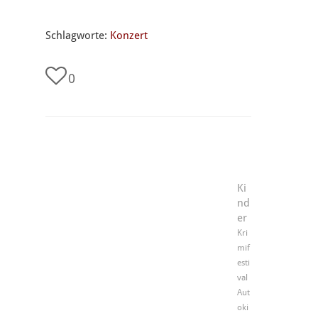
Schlagworte:
Konzert
0
Ki
nd
er
Kri
mif
esti
val
Aut
oki