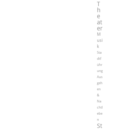
T
h
e
at
er
M
usi
k
Sta
dtf
ühr
ung
Aus
geh
en
&
Na
chtl
ebe
n
St