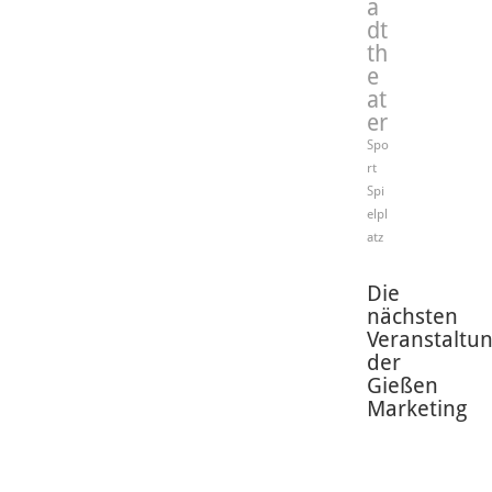
a
dt
th
e
at
er
Spo
rt
Spi
elpl
atz
Die
nächsten
Veranstaltu
der
Gießen
Marketing