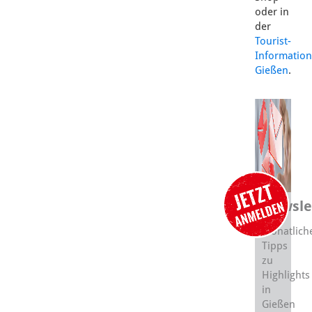
oder in
der
Tourist-
Information
Gießen
.
Newsle
Monatlich
Tipps
zu
Highlights
in
Gießen