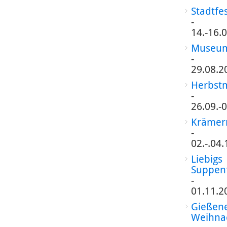
Stadtfe
-
14.-16.
Museum
-
29.08.2
Herbst
-
26.09.-
Krämer
-
02.-.04
Liebigs
Suppen
-
01.11.2
Gießen
Weihna