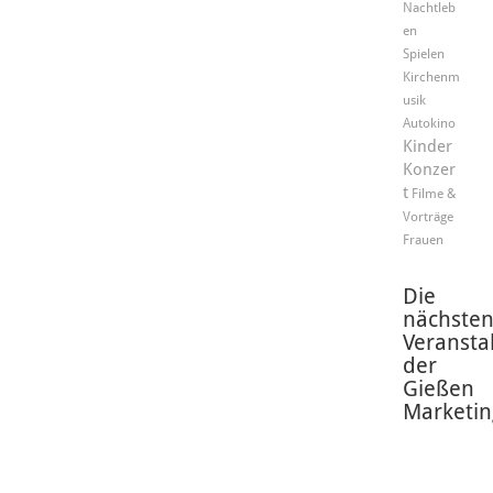
Nachtleb
en
Spielen
Kirchenm
usik
Autokino
Kinder
Konzer
t
Filme &
Vorträge
Frauen
Die
nächste
Veransta
der
Gießen
Marketin