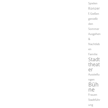
Spielen
Konzer
t
Gießen
genießt
den
Sommer
Ausgehen
&
Nachtleb
en
Familie
Stadt
theat
er
Ausstellu
ngen
Büh
ne
Frauen
Stadtführ
ung