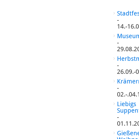
Stadtfe
-
14.-16.
Museum
-
29.08.2
Herbst
-
26.09.-
Krämer
-
02.-.04
Liebigs
Suppen
-
01.11.2
Gießen