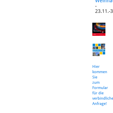
Weihna
-
23.11.-
Hier
kommen
Sie
zum
Formular
für die
verbindlich
Anfrage!