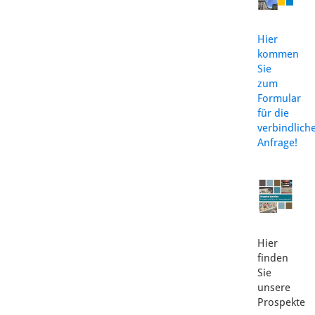
Hier
kommen
Sie
zum
Formular
für die
verbindlich
Anfrage!
Hier
finden
Sie
unsere
Prospekte