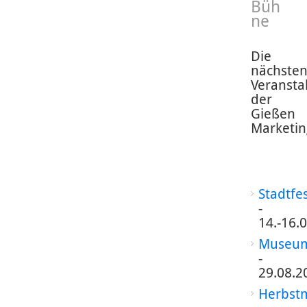
Büh
ne
Die
nächste
Veransta
der
Gießen
Marketin
Stadtfe
-
14.-16.
Museum
-
29.08.2
Herbst