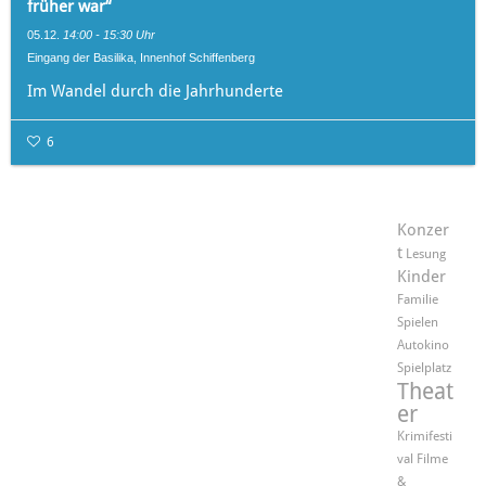
früher war“
05.12.
14:00 - 15:30 Uhr
Eingang der Basilika, Innenhof Schiffenberg
Im Wandel durch die Jahrhunderte
6
Konzer
t
Lesung
Kinder
Familie
Spielen
Autokino
Spielplatz
Theat
er
Krimifesti
val
Filme
&