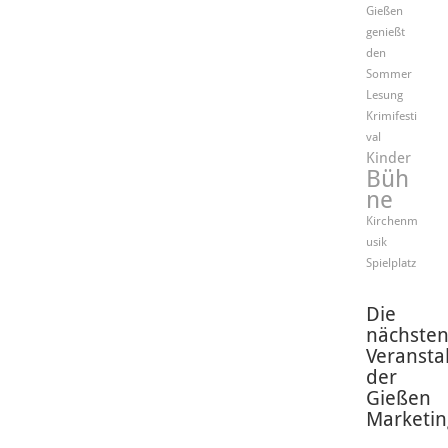
Gießen
genießt
den
Sommer
Lesung
Krimifesti
val
Kinder
Büh
ne
Kirchenm
usik
Spielplatz
Die
nächste
Veransta
der
Gießen
Marketin