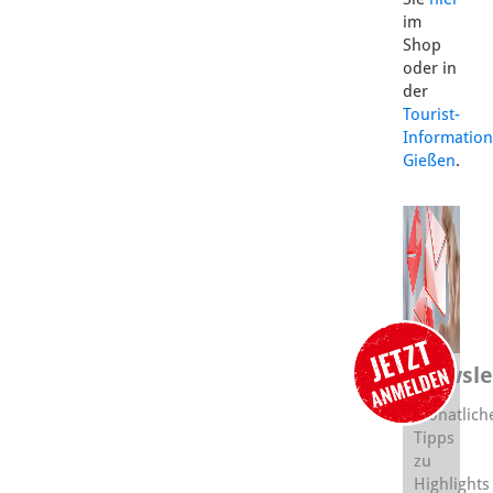
im
Shop
oder in
der
Tourist-
Information
Gießen
.
Newsle
Monatlich
Tipps
zu
Highlights