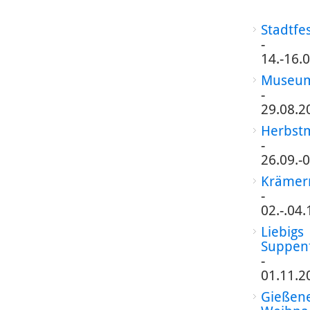
Stadtfe
-
14.-16.
Museum
-
29.08.2
Herbst
-
26.09.-
Krämer
-
02.-.04
Liebigs
Suppen
-
01.11.2
Gießen