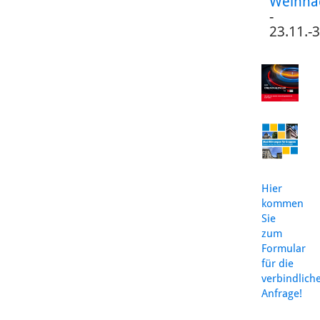
Weihna
-
23.11.-
Hier
kommen
Sie
zum
Formular
für die
verbindlich
Anfrage!