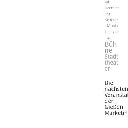
val
Stadtführ
ung
Konzer
t
Musik
Kirchenm
usik
Büh
ne
Stadt
theat
er
Die
nächste
Veransta
der
Gießen
Marketin