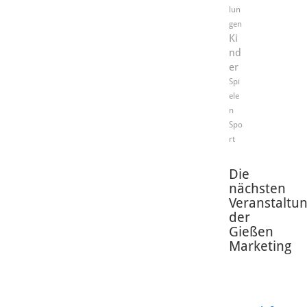
lun
gen
Ki
nd
er
Spi
ele
n
Spo
rt
Die
nächsten
Veranstaltu
der
Gießen
Marketing