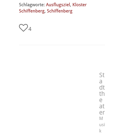
Schlagworte:
Ausflugsziel
,
Kloster
Schiffenberg
,
Schiffenberg
4
St
a
dt
th
e
at
er
M
usi
k