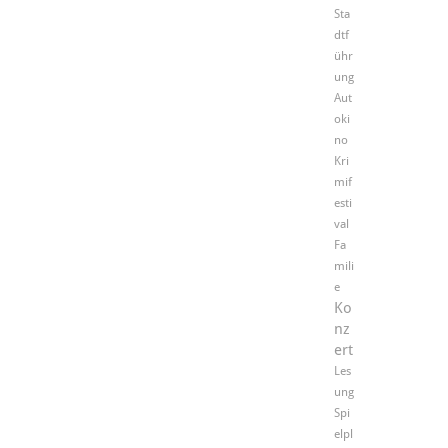
Sta
dtf
ühr
ung
Aut
oki
no
Kri
mif
esti
val
Fa
mili
e
Ko
nz
ert
Les
ung
Spi
elpl